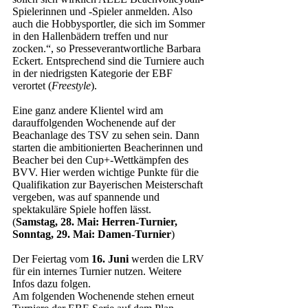
Spielerinnen und -Spieler anmelden. Also 
auch die Hobbysportler, die sich im Sommer 
in den Hallenbädern treffen und nur 
zocken.“, so Presseverantwortliche Barbara 
Eckert. Entsprechend sind die Turniere auch 
in der niedrigsten Kategorie der EBF 
verortet (
Freestyle
).
Eine ganz andere Klientel wird am 
darauffolgenden Wochenende auf der 
Beachanlage des TSV zu sehen sein. Dann 
starten die ambitionierten Beacherinnen und 
Beacher bei den Cup+-Wettkämpfen des 
BVV. Hier werden wichtige Punkte für die 
Qualifikation zur Bayerischen Meisterschaft 
vergeben, was auf spannende und 
spektakuläre Spiele hoffen lässt. 
(
Samstag, 28. Mai: Herren-Turnier, 
Sonntag, 29. Mai: Damen-Turnier
) 
Der Feiertag vom 
16. Juni
 werden die LRV 
für ein internes Turnier nutzen. Weitere 
Infos dazu folgen.
Am folgenden Wochenende stehen erneut 