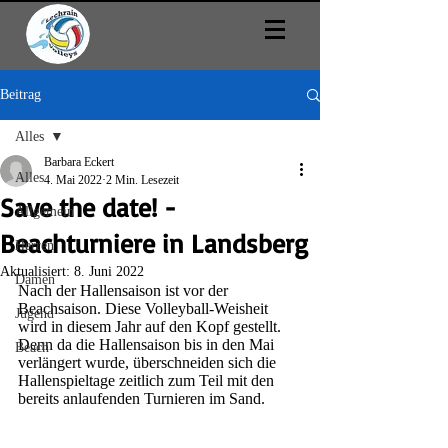
Beitrag
Alles
Barbara Eckert
Alles
4. Mai 2022
2 Min. Lesezeit
Save the date! -
Allgemein
Beachturniere in Landsberg
Herren
Aktualisiert:
8. Juni 2022
Damen
Nach der Hallensaison ist vor der 
Beachsaison. Diese Volleyball-Weisheit 
Jugend
wird in diesem Jahr auf den Kopf gestellt. 
Denn da die Hallensaison bis in den Mai 
Beach
verlängert wurde, überschneiden sich die 
Hallenspieltage zeitlich zum Teil mit den 
bereits anlaufenden Turnieren im Sand. 