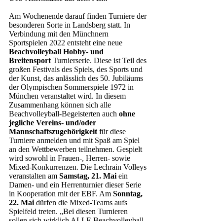
Am Wochenende darauf finden Turniere der 
besonderen Sorte in Landsberg statt. In 
Verbindung mit den Münchnern 
Sportspielen 2022 entsteht eine neue 
Beachvolleyball Hobby- und 
Breitensport 
Turnierserie. Diese ist Teil des 
großen Festivals des Spiels, des Sports und 
der Kunst, das anlässlich des 50. Jubiläums 
der Olympischen Sommerspiele 1972 in 
München veranstaltet wird. In diesem 
Zusammenhang können sich alle 
Beachvolleyball-Begeisterten auch 
ohne 
jegliche Vereins- und/oder 
Mannschaftszugehörigkeit
 für diese 
Turniere anmelden und mit Spaß am Spiel 
an den Wettbewerben teilnehmen. Gespielt 
wird sowohl in Frauen-, Herren- sowie 
Mixed-Konkurrenzen. Die Lechrain Volleys 
veranstalten am 
Samstag, 21. Mai
 ein 
Damen- und ein Herrenturnier dieser Serie 
in Kooperation mit der EBF. Am 
Sonntag, 
22. Mai
 dürfen die Mixed-Teams aufs 
Spielfeld treten. „Bei diesen Turnieren 
sollen sich wirklich ALLE Beachvolleyball-