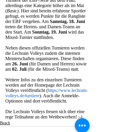
Turniere der EBF-Serie auf dem Plan, 
allerdings eine Kategorie höher als im Mai 
(
Basic)
. Hier sind bereits erfahrene Sportler 
gefragt, es werden Punkte für die Rangliste 
der EBF vergeben. Am 
Samstag, 18. Juni
treten die Herren- und Damen-Teams an 
den Start. Am 
Sonntag, 19. Juni
 wird das 
Mixed-Turnier stattfinden. 
Neben diesen offiziellen Turnieren werden 
die Lechrain Volleys zudem die internen 
Meisterschaften organisieren. Diese finden 
am 
26. Juni
 (für Damen und Herren) sowie 
am 
02. Juli
 (für die Mixed-Teams) statt. 
Weitere Infos zu den einzelnen Turnieren 
werden auf der Homepage der Lechrain 
Volleys veröffentlicht (
https://www.lechrain-
volleys.de/turniere
). Auch die Anmelde-
Optionen sind dort veröffentlicht. 
Die Lechrain Volleys freuen sich über eine 
rege Teilnahme an den Wettbewerben! :-)
Beach