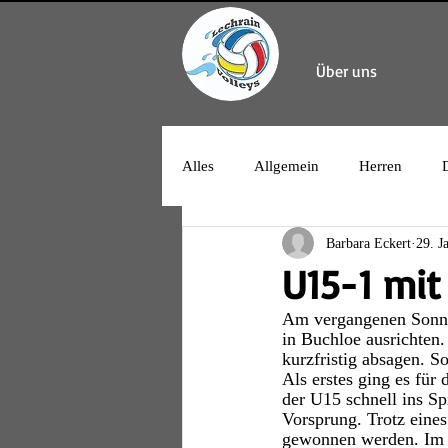
Über uns
Alles
Allgemein
Herren
Barbara Eckert
29. J
U15-1 mit
Am vergangenen Sonnta
in Buchloe ausrichten.
kurzfristig absagen. S
Als erstes ging es fü
der U15 schnell ins Sp
Vorsprung. Trotz eines
gewonnen werden. Im z