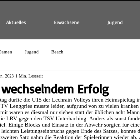
Aktuelles
Erwachsene
Jugend
Damen
Jugend
Beach
an. 2023
1 Min. Lesezeit
 wechselndem Erfolg
g durfte die U15 der Lechrain Volleys ihren Heimspieltag i
 TV Lenggries musste leider, aufgrund von zu vielen kranken 
omit waren es diesmal nur sieben statt der üblichen acht Mann
r die LRV gegen den TSV Unterhaching. Anders als sonst fand
iel. Einige Blocks und Einsatz in der Abwehr sorgten für eine
 leichten Leistungseinbruchs gegen Ende des Satzes, konnte d
weiten Satz nahm die Reaktion der Spielerinnen wieder ab. 