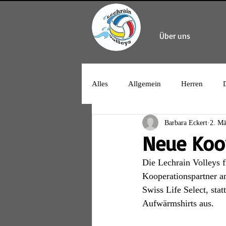
Über uns
Alles
Allgemein
Herren
Barbara Eckert
2. Mä
Neue Koop
Die Lechrain Volleys f
Kooperationspartner a
Swiss Life Select, sta
Aufwärmshirts aus.