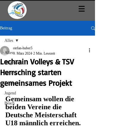
Beitrag
Alles
stefan-huber5
Alles
9. März 2024
2 Min. Lesezeit
Lechrain Volleys & TSV
Allgemein
Herrsching starten
Herren
gemeinsames Projekt
Damen
Jugend
Gemeinsam wollen die 
Beach
beiden Vereine die 
Deutsche Meisterschaft 
U18 männlich erreichen.