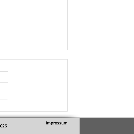
gation der D2 ohne Erfolg
stag, den 18. April 2026, trat
weite Damenmannschaft der
ain Volleys zur Relegation um
fstieg von der Bezirksklasse in
zirksliga an. In zwei
heidenden Begegnungen zeig
Impressum
2026