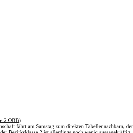
se 2 OBB)
nschaft fährt am Samstag zum direkten Tabellennachbarn, d
er Bezirksklasse 2 ist allerdings noch wenig aussagekräftig, 