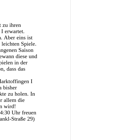
 zu ihren 
 erwartet. 
 Aber eins ist 
 leichten Spiele.
gangenen Saison 
gewann diese und 
ielen in der 
n, dass das 
arktoffingen I 
a bisher 
te zu holen. In 
r allem die 
en wird!
14:30 Uhr freuen 
ankl-Straße 29) 