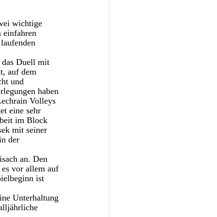
ei wichtige 
 einfahren 
 laufenden 
das Duell mit 
t, auf dem 
cht und 
erlegungen haben 
Lechrain Volleys 
t eine sehr 
beit im Block 
ek mit seiner 
n der 
isach an. Den 
 es vor allem auf 
elbeginn ist 
ine Unterhaltung 
lljährliche 