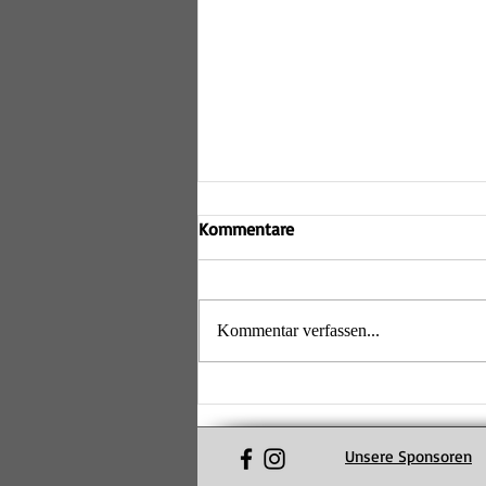
Kommentare
Kommentar verfassen...
Volle Halle, beste Stimmung: 2.
Pärchenturnier der Lechrain
Volleys ein voller Erfolg
Unsere Sponsoren