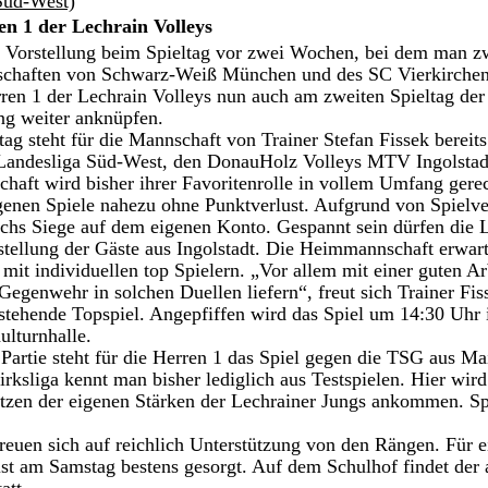
Süd-West)
en 1 der Lechrain Volleys
 Vorstellung beim Spieltag vor zwei Wochen, bei dem man zw
schaften von Schwarz-Weiß München und des SC Vierkirchen
ren 1 der Lechrain Volleys nun auch am zweiten Spieltag der
ng weiter anknüpfen.
steht für die Mannschaft von Trainer Stefan Fissek bereits 
 Landesliga Süd-West, den DonauHolz Volleys MTV Ingolstad
aft wird bisher ihrer Favoritenrolle in vollem Umfang gere
ngenen Spiele nahezu ohne Punktverlust. Aufgrund von Spielv
echs Siege auf dem eigenen Konto. Gespannt sein dürfen die 
tellung der Gäste aus Ingolstadt. Die Heimmannschaft erwarte
mit individuellen top Spielern. „Vor allem mit einer guten Ar
Gegenwehr in solchen Duellen liefern“, freut sich Trainer Fiss
stehende Topspiel. Angepfiffen wird das Spiel um 14:30 Uhr i
lturnhalle. 
Partie steht für die Herren 1 das Spiel gegen die TSG aus Ma
irksliga kennt man bisher lediglich aus Testspielen. Hier wird
zen der eigenen Stärken der Lechrainer Jungs ankommen. Spi
 
reuen sich auf reichlich Unterstützung von den Rängen. Für e
st am Samstag bestens gesorgt. Auf dem Schulhof findet der a