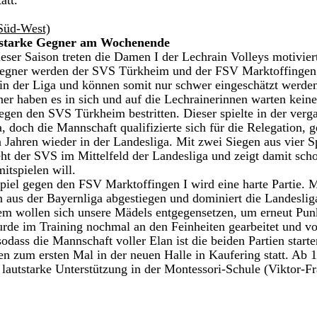
att.
Süd-West)
starke Gegner am Wochenende
ser Saison treten die Damen I der Lechrain Volleys motiviert
egner werden der SVS Türkheim und der FSV Marktoffingen I
n der Liga und können somit nur schwer eingeschätzt werden.
ner haben es in sich und auf die Lechrainerinnen warten keine
gegen den SVS Türkheim bestritten. Dieser spielte in der ver
a, doch die Mannschaft qualifizierte sich für die Relegation, 
n Jahren wieder in der Landesliga. Mit zwei Siegen aus vier Sp
ht der SVS im Mittelfeld der Landesliga und zeigt damit scho
itspielen will. 
iel gegen den FSV Marktoffingen I wird eine harte Partie. M
son aus der Bayernliga abgestiegen und dominiert die Landeslig
m wollen sich unsere Mädels entgegensetzen, um erneut Punk
rde im Training nochmal an den Feinheiten gearbeitet und vo
sodass die Mannschaft voller Elan ist die beiden Partien start
en zum ersten Mal in der neuen Halle in Kaufering statt. Ab 
lautstarke Unterstützung in der Montessori-Schule (Viktor-Fr