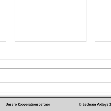
Rele
Am Sam
die z
Lechr
den Au
die Be
entsc
H2 feiert Aufstieg in
Relegation
Unsere Kooperationspartner
© Lechrain Volleys 