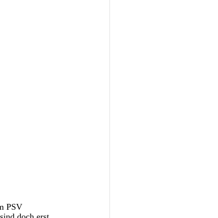
em PSV 
sind doch erst 