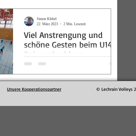
Simon Klebel
22. März 2023
2 Min. Lesezeit
Viel Anstrengung und
schöne Gesten beim U14
Saisonabschluss
Letzten Sonntag, am 19.03.2023, fanden die
Rankingturniere der U14 statt. Nachdem einige der
Spielerinnen bereits die Woche davor die U13...
Unsere Kooperationspartner
© Lechrain Volleys 