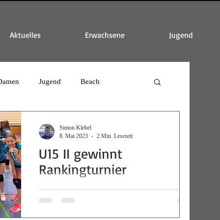
Aktuelles
Erwachsene
Jugend
Damen
Jugend
Beach
Simon Klebel
8. Mai 2023
2 Min. Lesezeit
U15 II gewinnt
Rankingturnier
Am vergangenen Samstag, den 29.04., trat unsere
U15 II zum letzten Turnier der Hallensaison an.
Nach einigen Planungsänderungen ging es...