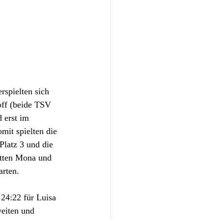
rspielten sich 
off (beide TSV 
 erst im 
mit spielten die 
latz 3 und die 
tten Mona und 
rten. 
 24:22 für Luisa 
weiten und 