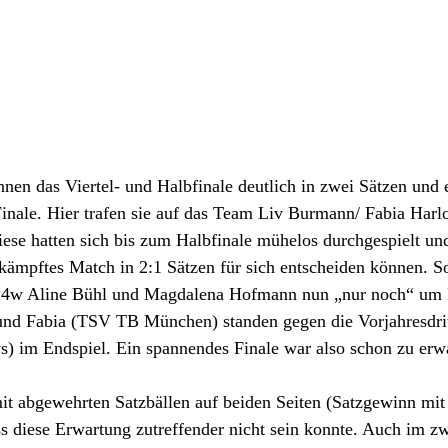
n das Viertel- und Halbfinale deutlich in zwei Sätzen und e
inale. Hier trafen sie auf das Team Liv Burmann/ Fabia Harl
se hatten sich bis zum Halbfinale mühelos durchgespielt und
kämpftes Match in 2:1 Sätzen für sich entscheiden können. So
14w Aline Bühl und Magdalena Hofmann nun „nur noch“ um P
und Fabia (TSV TB München) standen gegen die Vorjahresdri
s) im Endspiel. Ein spannendes Finale war also schon zu erwa
mit abgewehrten Satzbällen auf beiden Seiten (Satzgewinn mit
s diese Erwartung zutreffender nicht sein konnte. Auch im z