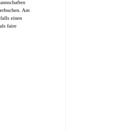
Mannschaften 
verbuchen. Am 
alls einen 
ls faire 