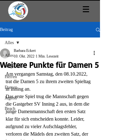
Beitrag
Alles
Barbara Eckert
Alles
10. Okt. 2022
1 Min. Lesezeit
Weitere Punkte für Damen 5
Allgemein
Am vergangen Samstag, den 08.10.2022, 
Herren
trat die Damen 5 zu ihrem zweiten Spieltag 
Damen
in Inning an.
Das erste Spiel trug die Mannschaft gegen 
Jugend
die Gastgeber SV Inning 2 aus, in dem die 
Beach
junge Damenmannschaft den ersten Satz 
klar für sich entscheiden konnte. Leider, 
aufgrund zu vieler Aufschlagsfehler, 
verloren die Mädels den zweiten Satz, der 