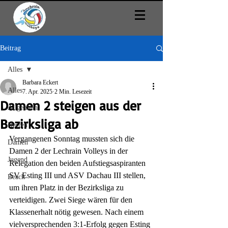
Beitrag
Alles
Barbara Eckert
Alles
7. Apr. 2025
2 Min. Lesezeit
Damen 2 steigen aus der
Allgemein
Bezirksliga ab
Herren
Vergangenen Sonntag mussten sich die 
Damen
Damen 2 der Lechrain Volleys in der 
Jugend
Relegation den beiden Aufstiegsaspiranten 
SV Esting III und ASV Dachau III stellen, 
Beach
um ihren Platz in der Bezirksliga zu 
verteidigen. Zwei Siege wären für den 
Klassenerhalt nötig gewesen. Nach einem 
vielversprechenden 3:1-Erfolg gegen Esting 