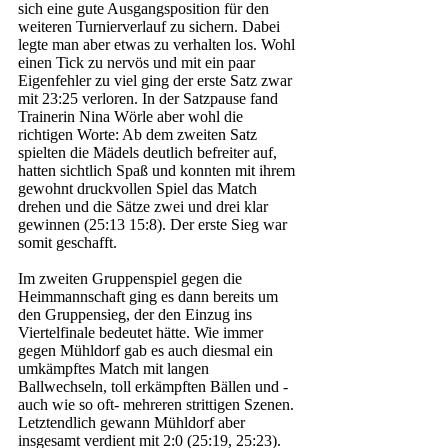
sich eine gute Ausgangsposition für den 
weiteren Turnierverlauf zu sichern. Dabei 
legte man aber etwas zu verhalten los. Wohl 
einen Tick zu nervös und mit ein paar 
Eigenfehler zu viel ging der erste Satz zwar 
mit 23:25 verloren. In der Satzpause fand 
Trainerin Nina Wörle aber wohl die 
richtigen Worte: Ab dem zweiten Satz 
spielten die Mädels deutlich befreiter auf, 
hatten sichtlich Spaß und konnten mit ihrem 
gewohnt druckvollen Spiel das Match 
drehen und die Sätze zwei und drei klar 
gewinnen (25:13 15:8). Der erste Sieg war 
somit geschafft. 
Im zweiten Gruppenspiel gegen die 
Heimmannschaft ging es dann bereits um 
den Gruppensieg, der den Einzug ins 
Viertelfinale bedeutet hätte. Wie immer 
gegen Mühldorf gab es auch diesmal ein 
umkämpftes Match mit langen 
Ballwechseln, toll erkämpften Bällen und -
auch wie so oft- mehreren strittigen Szenen. 
Letztendlich gewann Mühldorf aber 
insgesamt verdient mit 2:0 (25:19, 25:23). 