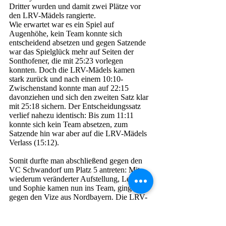
Dritter wurden und damit zwei Plätze vor 
den LRV-Mädels rangierte. 
Wie erwartet war es ein Spiel auf 
Augenhöhe, kein Team konnte sich 
entscheidend absetzen und gegen Satzende 
war das Spielglück mehr auf Seiten der 
Sonthofener, die mit 25:23 vorlegen 
konnten. Doch die LRV-Mädels kamen 
stark zurück und nach einem 10:10-
Zwischenstand konnte man auf 22:15 
davonziehen und sich den zweiten Satz klar 
mit 25:18 sichern. Der Entscheidungssatz 
verlief nahezu identisch: Bis zum 11:11 
konnte sich kein Team absetzen, zum 
Satzende hin war aber auf die LRV-Mädels 
Verlass (15:12). 
Somit durfte man abschließend gegen den 
VC Schwandorf um Platz 5 antreten: Mit 
wiederum veränderter Aufstellung, Leonie 
und Sophie kamen nun ins Team, ging es 
gegen den Vize aus Nordbayern. Die LRV-
Mädels hatten weiter Spaß am Spiel und 
konnten im ersten Satz gleich vorlegen 
(25:21). Zum Turnierende wurde es dann 