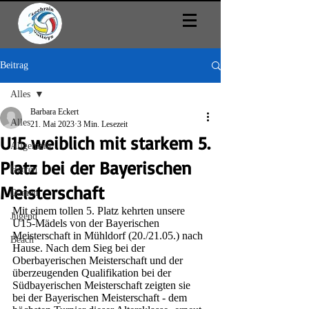
Beitrag
Alles
Barbara Eckert
Alles
21. Mai 2023
3 Min. Lesezeit
U15 weiblich mit starkem 5.
Allgemein
Platz bei der Bayerischen
Herren
Meisterschaft
Damen
Mit einem tollen 5. Platz kehrten unsere 
Jugend
U15-Mädels von der Bayerischen 
Meisterschaft in Mühldorf (20./21.05.) nach 
Beach
Hause. Nach dem Sieg bei der 
Oberbayerischen Meisterschaft und der 
überzeugenden Qualifikation bei der 
Südbayerischen Meisterschaft zeigten sie 
bei der Bayerischen Meisterschaft - dem 