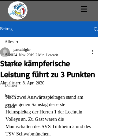
Beitrag
Alles
pascalhigler
Alles
24. Nov. 2019
2 Min. Lesezeit
Starke kämpferische
Allgemein
Leistung führt zu 3 Punkten
Herren
Aktualisiert:
8. Apr. 2020
Damen
Jugend
Nach zwei Auswärtsspieltagen stand am 
vergangenen Samstag der erste 
Beach
Heimspieltag der Herren 1 der Lechrain 
Volleys an. Zu Gast waren die 
Mannschaften des SVS Türkheim 2 und des 
TSV Schwabmünchen. 