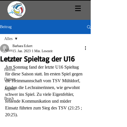
Beitrag
Alles
Barbara Eckert
Alles
15. Jan. 2023
1 Min. Lesezeit
Letzter Spieltag der U16
Allgemein
Am Sonntag fand der letzte U16 Spieltag 
Herren
für diese Saison statt. Im ersten Spiel gegen 
Damen
die Heimmannschaft vom TSV Mühldorf, 
fanden die Lechrainerinnen, wie gewohnt 
Jugend
schwer ins Spiel. Zu viele Eigenfehler, 
Beach
fehlende Kommunikation und müder 
Einsatz führten zum Sieg des TSV (21:25 ; 
20:25).