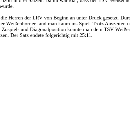
zoll in drei Sätzen. Damit war klar, dass der TSV Weißenhor
 würde.
 die Herren der LRV von Beginn an unter Druck 
gesetzt. Dur
er Weißenhorner fand man kaum ins Spiel. Trotz Auszeiten 
 Zuspiel- und Diagonalposition konnte man dem TSV Weißen
tzen. Der Satz endete folgerichtig mit 25:11.