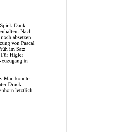
 Spiel. Dank 
enhalten. Nach 
 noch absetzen 
zung von Pascal 
früh im Satz 
 Für Higler 
Neuzugang in 
e. Man konnte 
nter Druck 
nhorn letztlich 