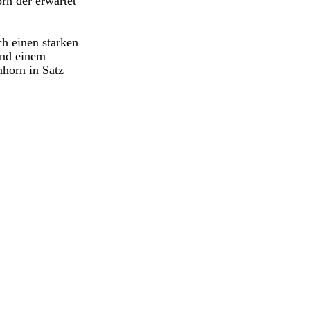
n der erwartet 
ch einen starken 
und einem 
horn in Satz 