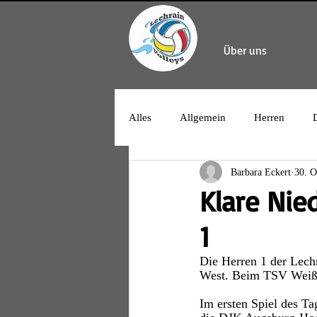
Über uns
Alles
Allgemein
Herren
Barbara Eckert
30. O
Klare Nie
1
Die Herren 1 der Lechr
West. Beim TSV Weiße
Im ersten Spiel des T