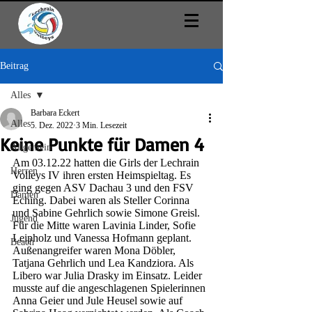
Beitrag
Alles
Barbara Eckert
Alles
5. Dez. 2022
3 Min. Lesezeit
Keine Punkte für Damen 4
Allgemein
Am 03.12.22 hatten die Girls der Lechrain 
Herren
Volleys IV ihren ersten Heimspieltag. Es 
ging gegen ASV Dachau 3 und den FSV 
Damen
Eching. Dabei waren als Steller Corinna 
und Sabine Gehrlich sowie Simone Greisl. 
Jugend
Für die Mitte waren Lavinia Linder, Sofie 
Leipholz und Vanessa Hofmann geplant. 
Beach
Außenangreifer waren Mona Döbler, 
Tatjana Gehrlich und Lea Kandziora. Als 
Libero war Julia Drasky im Einsatz. Leider 
musste auf die angeschlagenen Spielerinnen 
Anna Geier und Jule Heusel sowie auf 