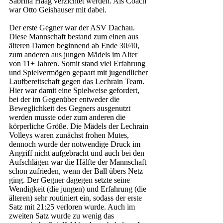
Sabrina Haag verzichtet werden. Als Coach 
war Otto Geishauser mit dabei.
Der erste Gegner war der ASV Dachau. 
Diese Mannschaft bestand zum einen aus 
älteren Damen beginnend ab Ende 30/40, 
zum anderen aus jungen Mädels im Alter 
von 11+ Jahren. Somit stand viel Erfahrung 
und Spielvermögen gepaart mit jugendlicher 
Laufbereitschaft gegen das Lechrain Team. 
Hier war damit eine Spielweise gefordert, 
bei der im Gegenüber entweder die 
Beweglichkeit des Gegners ausgenutzt 
werden musste oder zum anderen die 
körperliche Größe. Die Mädels der Lechrain 
Volleys waren zunächst frohen Mutes, 
dennoch wurde der notwendige Druck im 
Angriff nicht aufgebracht und auch bei den 
Aufschlägen war die Hälfte der Mannschaft 
schon zufrieden, wenn der Ball übers Netz 
ging. Der Gegner dagegen setzte seine 
Wendigkeit (die jungen) und Erfahrung (die 
älteren) sehr routiniert ein, sodass der erste 
Satz mit 21:25 verloren wurde. Auch im 
zweiten Satz wurde zu wenig das 