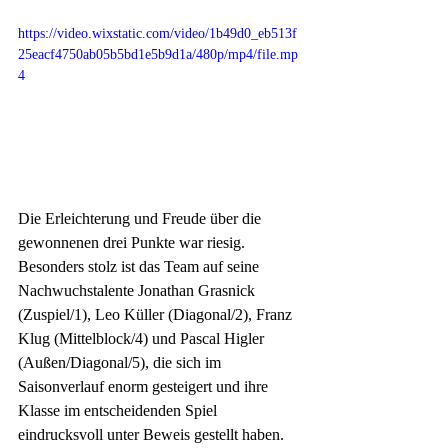
https://video.wixstatic.com/video/1b49d0_eb513f
25eacf4750ab05b5bd1e5b9d1a/480p/mp4/file.mp
4
Die Erleichterung und Freude über die 
gewonnenen drei Punkte war riesig. 
Besonders stolz ist das Team auf seine 
Nachwuchstalente Jonathan Grasnick 
(Zuspiel/1), Leo Küller (Diagonal/2), Franz 
Klug (Mittelblock/4) und Pascal Higler 
(Außen/Diagonal/5), die sich im 
Saisonverlauf enorm gesteigert und ihre 
Klasse im entscheidenden Spiel 
eindrucksvoll unter Beweis gestellt haben.