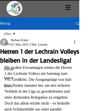
Beitrag
Alles
Barbara Eckert
Alles
23. März 2025
2 Min. Lesezeit
Herren 1 der Lechrain Volleys
Allgemein
bleiben in der Landesliga!
Herren
Mit großen Erwartungen reisten die Herren 
Damen
1 der Lechrain Volleys am Samstag zum 
Jugend
VfL Großkötz. Die Ausgangslage war klar: 
Drei Punkte mussten her, um den sicheren 
Beach
Verbleib in der Liga zu gewährleisten und 
einer drohenden Relegation zu entgehen. 
Doch das allein reichte nicht – es bedurfte 
auch Schützenhilfe aus einer parallel 