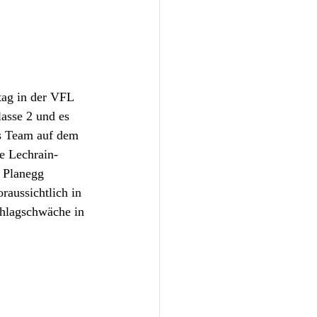
tag in der VFL 
lasse 2 und es 
as Team auf dem 
ie Lechrain-
 Planegg 
raussichtlich in 
chlagschwäche in 