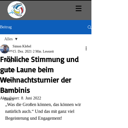
Beitrag
Alles
Simon Klebel
Alles
15. Dez. 2021
2 Min. Lesezeit
Fröhliche Stimmung und
Allgemein
gute Laune beim
Herren
Weihnachtsturnier der
Damen
Bambinis
Jugend
Aktualisiert:
8. Juni 2022
Beach
„Was die Großen können, das können wir 
natürlich auch.“ Und das mit ganz viel 
Begeisterung und Engagement!