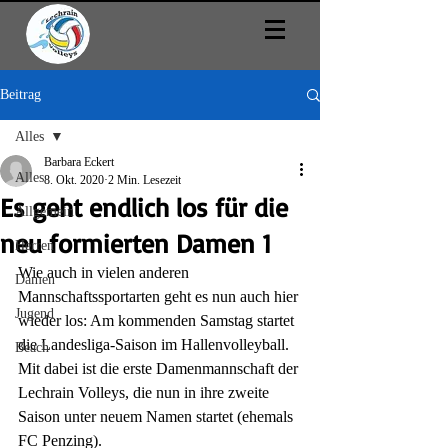
Beitrag
Alles
Barbara Eckert
Alles
8. Okt. 2020
2 Min. Lesezeit
Es geht endlich los für die
Allgemein
neu formierten Damen 1
Herren
Wie auch in vielen anderen 
Damen
Mannschaftssportarten geht es nun auch hier 
Jugend
wieder los: Am kommenden Samstag startet 
die Landesliga-Saison im Hallenvolleyball. 
Beach
Mit dabei ist die erste Damenmannschaft der 
Lechrain Volleys, die nun in ihre zweite 
Saison unter neuem Namen startet (ehemals 
FC Penzing). 