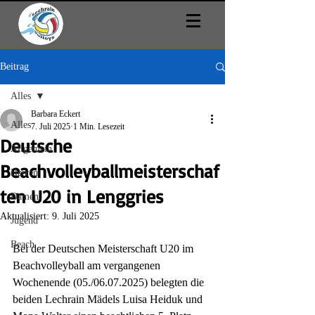
Beitrag
Alles
Barbara Eckert
Alles
7. Juli 2025
1 Min. Lesezeit
Deutsche
Allgemein
Beachvolleyballmeisterschaf
Herren
ten U20 in Lenggries
Damen
Aktualisiert:
9. Juli 2025
Jugend
Beach
Bei der Deutschen Meisterschaft U20 im 
Beachvolleyball am vergangenen 
Wochenende (05./06.07.2025) belegten die 
beiden Lechrain Mädels Luisa Heiduk und 