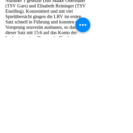
Nummer 1 gesetzte Duo Maike Obermaier 
(TSV Gars) und Elisabeth Reininger (TSV 
Eiselfing). Konzentriert und mit viel 
Spielübersicht gingen die LRV im ersten 
Satz schnell in Führung und konnten den 
Vorsprung souverän ausbauen, so dass 
dieser Satz mit 15:6 auf das Konto der 
Lechrainer ging. Der zweite Finalsatz war 
mit etwas weniger als 10 Minuten schnell 
mit 15:5 für Huber / Karpf entschieden und 
beide konnten sich verdient – ohne 
Satzverlust - über den 1. Platz der Beachers 
Tour U19 freuen. 
Herzlichen Glückwunsch!
Beach
Jugend