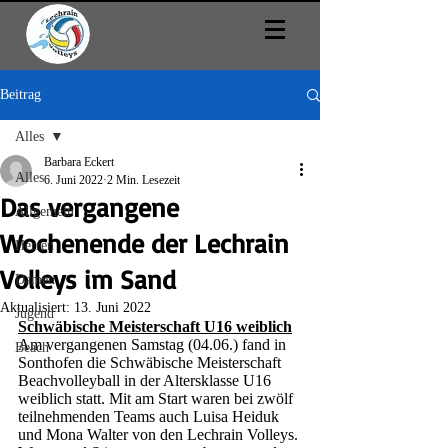
Beitrag
Alles
Barbara Eckert
Alles
6. Juni 2022
2 Min. Lesezeit
Das vergangene
Allgemein
Wochenende der Lechrain
Herren
Volleys im Sand
Damen
Aktualisiert:
13. Juni 2022
Jugend
Schwäbische Meisterschaft U16 weiblich
Am vergangenen Samstag (04.06.) fand in 
Beach
Sonthofen die Schwäbische Meisterschaft 
Beachvolleyball in der Altersklasse U16 
weiblich statt. Mit am Start waren bei zwölf 
teilnehmenden Teams auch Luisa Heiduk 
und Mona Walter von den Lechrain Volleys. 