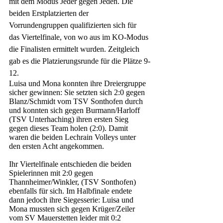
mit dem Modus Jeder gegen Jeden. Die 
beiden Erstplatzierten der 
Vorrundengruppen qualifizierten sich für 
das Viertelfinale, von wo aus im KO-Modus 
die Finalisten ermittelt wurden. Zeitgleich 
gab es die Platzierungsrunde für die Plätze 9-
12. 
Luisa und Mona konnten ihre Dreiergruppe 
sicher gewinnen: Sie setzten sich 2:0 gegen 
Blanz/Schmidt vom TSV Sonthofen durch 
und konnten sich gegen Burmann/Harloff 
(TSV Unterhaching) ihren ersten Sieg 
gegen dieses Team holen (2:0). Damit 
waren die beiden Lechrain Volleys unter 
den ersten Acht angekommen. 
Ihr Viertelfinale entschieden die beiden 
Spielerinnen mit 2:0 gegen 
Thannheimer/Winkler, (TSV Sonthofen) 
ebenfalls für sich. Im Halbfinale endete 
dann jedoch ihre Siegesserie: Luisa und 
Mona mussten sich gegen Krüger/Zeiler 
vom SV Mauerstetten leider mit 0:2 