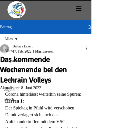
Beitrag
Alles
Barbara Eckert
Alles
17. Feb. 2022
1 Min. Lesezeit
Das kommende
Allgemein
Wochenende bei den
Herren
Lechrain Volleys
Damen
Aktualisiert:
8. Juni 2022
Jugend
Corona hinterlässt weiterhin seine Spuren:
Beach
Herren 1:
Der Spieltag in Pfuhl wird verschoben. 
Damit verlagert sich auch das 
Aufeinandertreffen mit dem VSC 