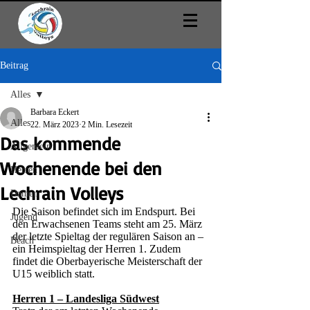
Beitrag
Alles
Barbara Eckert
Alles
22. März 2023
2 Min. Lesezeit
Das kommende
Allgemein
Wochenende bei den
Herren
Lechrain Volleys
Damen
Die Saison befindet sich im Endspurt. Bei 
Jugend
den Erwachsenen Teams steht am 25. März 
der letzte Spieltag der regulären Saison an – 
Beach
ein Heimspieltag der Herren 1. Zudem 
findet die Oberbayerische Meisterschaft der 
U15 weiblich statt.  
Herren 1 – Landesliga Südwest