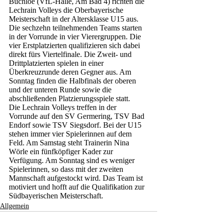
Buchloe (VfL-Halle, Am Bad 4) richten die 
Lechrain Volleys die Oberbayerische 
Meisterschaft in der Altersklasse U15 aus.
Die sechzehn teilnehmenden Teams starten 
in der Vorrunde in vier Vierergruppen. Die 
vier Erstplatzierten qualifizieren sich dabei 
direkt fürs Viertelfinale. Die Zweit- und 
Drittplatzierten spielen in einer 
Überkreuzrunde deren Gegner aus. Am 
Sonntag finden die Halbfinals der oberen 
und der unteren Runde sowie die 
abschließenden Platzierungsspiele statt. 
Die Lechrain Volleys treffen in der 
Vorrunde auf den SV Germering, TSV Bad 
Endorf sowie TSV Siegsdorf. Bei der U15 
stehen immer vier Spielerinnen auf dem 
Feld. Am Samstag steht Trainerin Nina 
Wörle ein fünfköpfiger Kader zur 
Verfügung. Am Sonntag sind es weniger 
Spielerinnen, so dass mit der zweiten 
Mannschaft aufgestockt wird. Das Team ist 
motiviert und hofft auf die Qualifikation zur 
Südbayerischen Meisterschaft. 
Allgemein