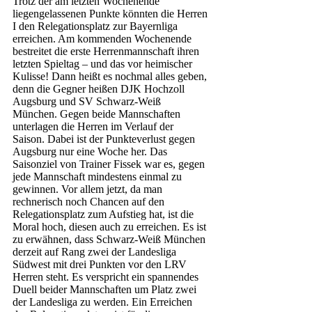
Trotz der am letzten Wochenende 
liegengelassenen Punkte könnten die Herren 
I den Relegationsplatz zur Bayernliga 
erreichen. Am kommenden Wochenende 
bestreitet die erste Herrenmannschaft ihren 
letzten Spieltag – und das vor heimischer 
Kulisse! Dann heißt es nochmal alles geben, 
denn die Gegner heißen DJK Hochzoll 
Augsburg und SV Schwarz-Weiß 
München. Gegen beide Mannschaften 
unterlagen die Herren im Verlauf der 
Saison. Dabei ist der Punkteverlust gegen 
Augsburg nur eine Woche her. Das 
Saisonziel von Trainer Fissek war es, gegen 
jede Mannschaft mindestens einmal zu 
gewinnen. Vor allem jetzt, da man 
rechnerisch noch Chancen auf den 
Relegationsplatz zum Aufstieg hat, ist die 
Moral hoch, diesen auch zu erreichen. Es ist 
zu erwähnen, dass Schwarz-Weiß München 
derzeit auf Rang zwei der Landesliga 
Südwest mit drei Punkten vor den LRV 
Herren steht. Es verspricht ein spannendes 
Duell beider Mannschaften um Platz zwei 
der Landesliga zu werden. Ein Erreichen 