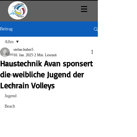
Beitrag
Alles
stefan-huber5
Alles
16. Jan. 2025
2 Min. Lesezeit
Haustechnik Avan sponsert
Allgemein
die weibliche Jugend der
Herren
Lechrain Volleys
Damen
Jugend
Beach