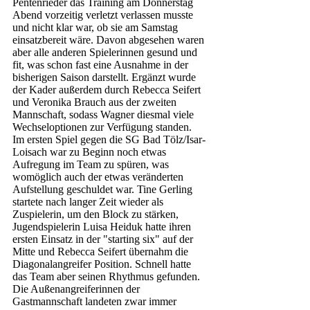
Pentenrieder das Training am Donnerstag 
Abend vorzeitig verletzt verlassen musste 
und nicht klar war, ob sie am Samstag 
einsatzbereit wäre. Davon abgesehen waren 
aber alle anderen Spielerinnen gesund und 
fit, was schon fast eine Ausnahme in der 
bisherigen Saison darstellt. Ergänzt wurde 
der Kader außerdem durch Rebecca Seifert 
und Veronika Brauch aus der zweiten 
Mannschaft, sodass Wagner diesmal viele 
Wechseloptionen zur Verfügung standen. 
Im ersten Spiel gegen die SG Bad Tölz/Isar-
Loisach war zu Beginn noch etwas 
Aufregung im Team zu spüren, was 
womöglich auch der etwas veränderten 
Aufstellung geschuldet war. Tine Gerling 
startete nach langer Zeit wieder als 
Zuspielerin, um den Block zu stärken, 
Jugendspielerin Luisa Heiduk hatte ihren 
ersten Einsatz in der "starting six" auf der 
Mitte und Rebecca Seifert übernahm die 
Diagonalangreifer Position. Schnell hatte 
das Team aber seinen Rhythmus gefunden. 
Die Außenangreiferinnen der 
Gastmannschaft landeten zwar immer 