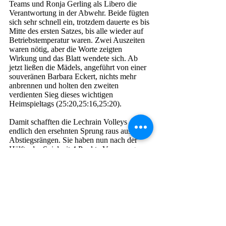
Teams und Ronja Gerling als Libero die 
Verantwortung in der Abwehr. Beide fügten 
sich sehr schnell ein, trotzdem dauerte es bis 
Mitte des ersten Satzes, bis alle wieder auf 
Betriebstemperatur waren. Zwei Auszeiten 
waren nötig, aber die Worte zeigten 
Wirkung und das Blatt wendete sich. Ab 
jetzt ließen die Mädels, angeführt von einer 
souveränen Barbara Eckert, nichts mehr 
anbrennen und holten den zweiten 
verdienten Sieg dieses wichtigen 
Heimspieltags (25:20,25:16,25:20). 
Damit schafften die Lechrain Volleys 
endlich den ersehnten Sprung raus aus den 
Abstiegsrängen. Sie haben nun nach der 
Hälfte der Spielzeit 4 Punkte Vorsprung 
zum Siebtplatzierten, der SG Bad Tölz/Isar-
Loisach.
Damen