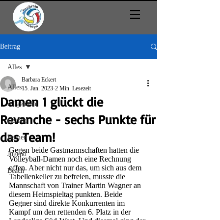
Beitrag
Alles
Barbara Eckert
Alles
15. Jan. 2023
2 Min. Lesezeit
Damen 1 glückt die
Allgemein
Revanche - sechs Punkte für
Herren
das Team!
Damen
Gegen beide Gastmannschaften hatten die 
Jugend
Volleyball-Damen noch eine Rechnung 
offen. Aber nicht nur das, um sich aus dem 
Beach
Tabellenkeller zu befreien, musste die 
Mannschaft von Trainer Martin Wagner an 
diesem Heimspieltag punkten. Beide 
Gegner sind direkte Konkurrenten im 
Kampf um den rettenden 6. Platz in der 