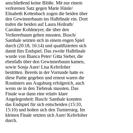
anschließend keine Blöße. Mit nur einem 
verlorenen Satz gegen Marie Hänle/ 
Elisabeth Kettenbach zogen die beiden über 
den Gewinnerbaum ins Halbfinale ein. Dort 
trafen die beiden auf Laura Heilrath/ 
Caroline Kohlmeyer, die über den 
Verliererbaum gehen mussten. Busch/ 
Sambale setzten sich in einem engen Spiel 
durch (20:18, 16:14) und qualifizierten sich 
damit fürs Endspiel. Das zweite Halbfinale 
wurde von Bianca Peter/ Gitta Sieber, die 
ebenfalls über den Gewinnerbaum kamen, 
sowie Sonja Auer/ Lisa Keferloher 
bestritten. Bereits in der Vorrunde hatte es 
diese Partie gegeben und erneut waren die 
Routiniers aus Augsburg erfolgreich, auch 
wenn sie in den Tiebreak mussten. Das 
Finale war dann eine relativ klare 
Angelegenheit: Busch/ Sambale konnten 
das Endspiel für sich entscheiden (15:10, 
15:10) und holten sich den Turniersieg. Im 
kleinen Finale setzten sich Auer/ Keferloher 
durch. 