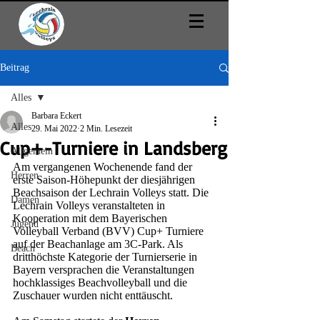
Beitrag
Alles
Barbara Eckert
Alles
29. Mai 2022
2 Min. Lesezeit
Cup+-Turniere in Landsberg
Allgemein
Am vergangenen Wochenende fand der 
Herren
erste Saison-Höhepunkt der diesjährigen 
Beachsaison der Lechrain Volleys statt. Die 
Damen
Lechrain Volleys veranstalteten in 
Kooperation mit dem Bayerischen 
Jugend
Volleyball Verband (BVV) Cup+ Turniere 
auf der Beachanlage am 3C-Park. Als 
Beach
dritthöchste Kategorie der Turnierserie in 
Bayern versprachen die Veranstaltungen 
hochklassiges Beachvolleyball und die 
Zuschauer wurden nicht enttäuscht.