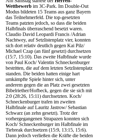
Am Samstag startete der 
Herren-
Wettbewerb
 im 3C-Park. Im Double-Out 
Modus bildeten 15 Teams aus ganz Bayern 
das Teilnehmerfeld. Die top-gesetzten 
Teams patzten jedoch, so dass die beiden 
Halbfinals überraschend besetzt waren. 
Claudio David Leopardi Francis /Adrian 
Nachtwey, auf Setzlistenplatz vier, konnten 
sich dort relativ deutlich gegen Kai Pilz/ 
Michael Czap (an fünf gesetzt) durchsetzen 
(15:7, 15:10). Das zweite Halbfinale wurde 
von Paul Koch/ Valentin Schneckenburger 
bestritten, die auf dem letzten Setzlistenplatz 
standen. Die beiden hatten einige hart 
umkämpfte Spiele hinter sich, unter 
anderem gegen die an Platz zwei gesetzten 
Bibelriether/Hofbeck, gegen die sie sich mit 
2:0 (28:26, 15:11) durchsetzten. Koch/ 
Schneckenburger trafen im zweiten 
Halbfinale auf Lauritz Jastrow/ Sebastian 
Schwarz (an zehn gesetzt). Trotz der 
vorhergegangenen Strapazen konnten sich 
Koch/ Schneckenburger im Halbfinale im 
Tiebreak durchsetzen (15:9, 13:15, 15:6). 
Dann jedoch verließen die Kräfte die beiden 