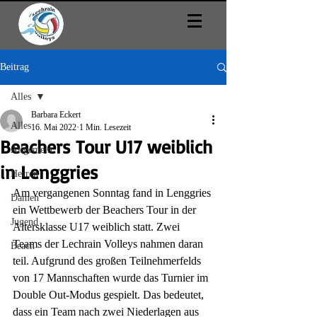
Beitrag
Alles
Barbara Eckert
Alles
16. Mai 2022
1 Min. Lesezeit
Beachers Tour U17 weiblich
Allgemein
in Lenggries
Herren
Am vergangenen Sonntag fand in Lenggries 
Damen
ein Wettbewerb der Beachers Tour in der 
Jugend
Altersklasse U17 weiblich statt. Zwei 
Teams der Lechrain Volleys nahmen daran 
Beach
teil. Aufgrund des großen Teilnehmerfelds 
von 17 Mannschaften wurde das Turnier im 
Double Out-Modus gespielt. Das bedeutet, 
dass ein Team nach zwei Niederlagen aus 