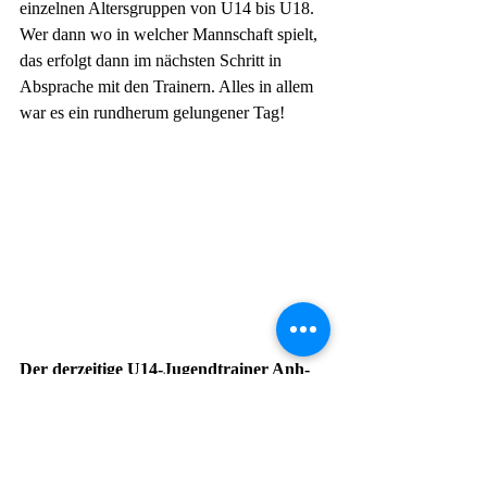
einzelnen Altersgruppen von U14 bis U18. 
Wer dann wo in welcher Mannschaft spielt, 
das erfolgt dann im nächsten Schritt in 
Absprache mit den Trainern. Alles in allem 
war es ein rundherum gelungener Tag!
Der derzeitige U14-Jugendtrainer Anh-
Thuan legt sehr viel Wert auf Bewegung 
zum Ball und auf die richtige Haltung 
und Bereitschaft. Erstes war auch sein 
Themenschwerpunkt beim 