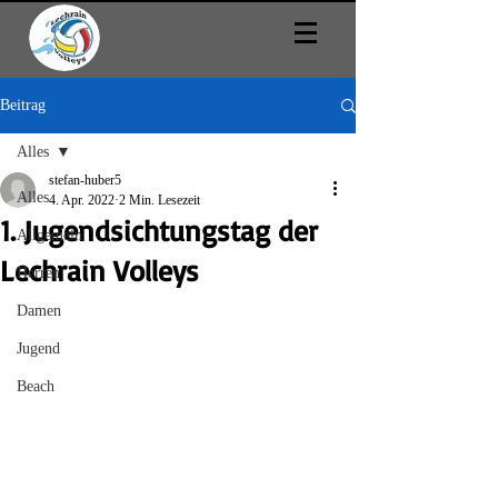
Beitrag
Alles
stefan-huber5
Alles
4. Apr. 2022
2 Min. Lesezeit
1. Jugendsichtungstag der
Allgemein
Lechrain Volleys
Herren
Damen
Jugend
Beach