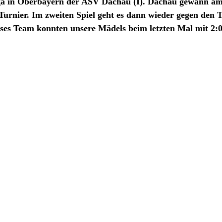
ga in Oberbayern der ASV Dachau (I). Dachau gewann am 
urnier. Im zweiten Spiel geht es dann wieder gegen den 
eses Team konnten unsere Mädels beim letzten Mal mit 2:0