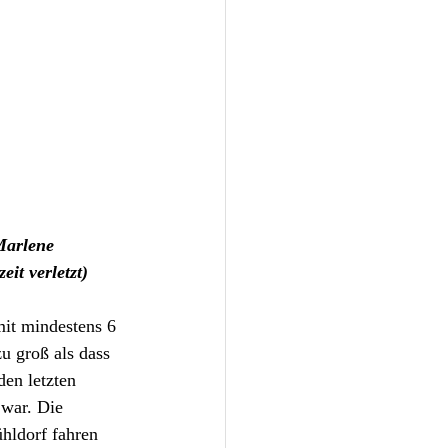
Marlene 
it verletzt)
it mindestens 6 
u groß als dass 
en letzten 
war. Die 
hldorf fahren 