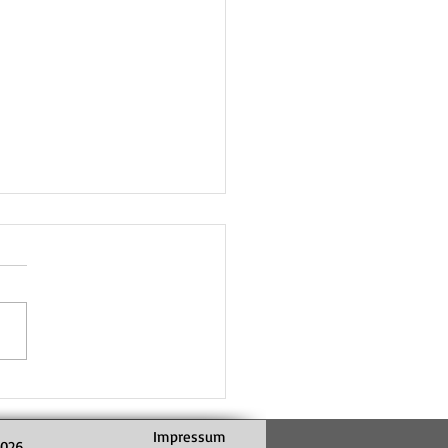
eyball-Nachwuchs geht ein
es Mal in dieser Saison
iteljagd
Impressum
2026