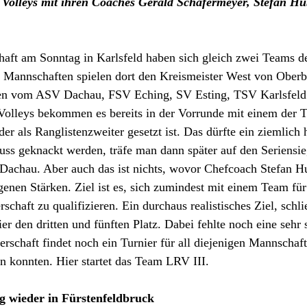
 Volleys mit ihren Coaches Gerald Schäfermeyer, Stefan H
haft am Sonntag in Karlsfeld haben sich gleich zwei Teams d
12 Mannschaften spielen dort den Kreismeister West von Oberb
n vom ASV Dachau, FSV Eching, SV Esting, TSV Karlsfel
Volleys bekommen es bereits in der Vorrunde mit einem der T
der als Ranglistenzweiter gesetzt ist. Das dürfte ein ziemlich 
uss geknackt werden, träfe man dann später auf den Seriensie
Dachau. Aber auch das ist nichts, wovor Chefcoach Stefan 
genen Stärken. Ziel ist es, sich zumindest mit einem Team für
chaft zu qualifizieren. Ein durchaus realistisches Ziel, schli
r den dritten und fünften Platz. Dabei fehlte noch eine sehr s
erschaft findet noch ein Turnier für all diejenigen Mannschafte
ren konnten. Hier startet das Team LRV III.
g wieder in Fürstenfeldbruck