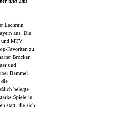
uber und Tim 
er Lechrain 
ayern aus. Die 
d und MTV 
op-Favoriten zu 
harter Brocken 
ger und 
Huber Bammel 
 die 
eßlich belegte 
tarke Spielerin. 
n statt, die sich 