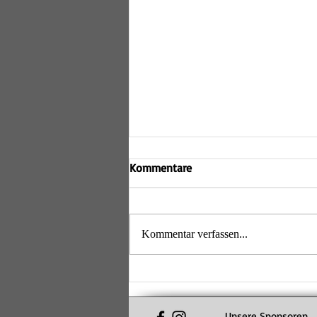
Kommentare
Kommentar verfassen...
Volle Halle, beste Stimmung: 2.
Pärchenturnier der Lechrain
Volleys ein voller Erfolg
Unsere Sponsoren