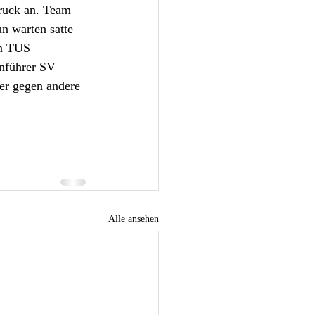
bruck an. Team 
n warten satte 
en TUS 
enführer SV 
er gegen andere 
Alle ansehen