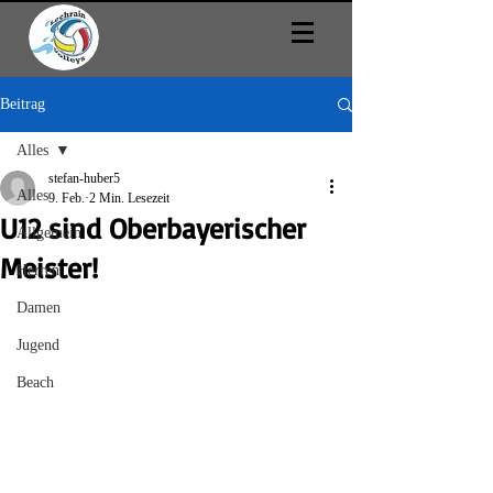
Beitrag
Alles
stefan-huber5
Alles
9. Feb.
2 Min. Lesezeit
U12 sind Oberbayerischer
Allgemein
Meister!
Herren
Damen
Jugend
Beach