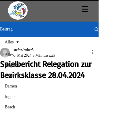
Beitrag
Alles
stefan-huber5
Alles
5. Mai 2024
3 Min. Lesezeit
Spielbericht Relegation zur
Allgemein
Bezirksklasse 28.04.2024
Herren
Damen
Jugend
Beach