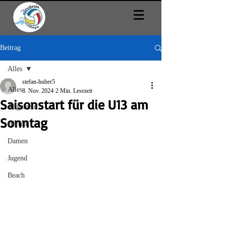
Beitrag
Alles
stefan-huber5
Alles
8. Nov. 2024
2 Min. Lesezeit
Saisonstart für die U13 am
Allgemein
Sonntag
Herren
Damen
Jugend
Beach