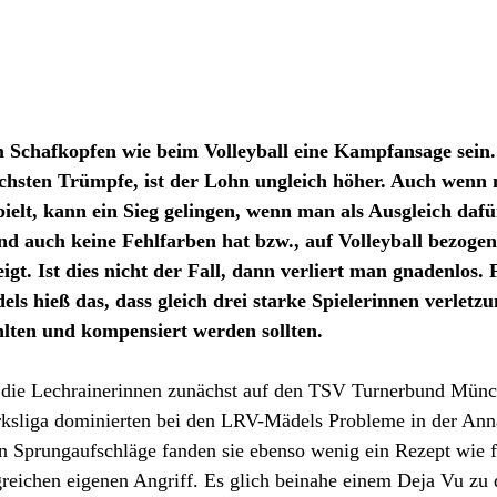
 Schafkopfen wie beim Volleyball eine Kampfansage sein.
chsten Trümpfe, ist der Lohn ungleich höher. Auch wenn 
ielt, kann ein Sieg gelingen, wenn man als Ausgleich dafü
und auch keine Fehlfarben hat bzw., auf Volleyball bezogen
gt. Ist dies nicht der Fall, dann verliert man gnadenlos. 
ls hieß das, dass gleich drei starke Spielerinnen verletzu
hlten und kompensiert werden sollten.
n die Lechrainerinnen zunächst auf den TSV Turnerbund Münc
rksliga dominierten bei den LRV-Mädels Probleme in der An
n Sprungaufschläge fanden sie ebenso wenig ein Rezept wie f
greichen eigenen Angriff. Es glich beinahe einem Deja Vu zu 