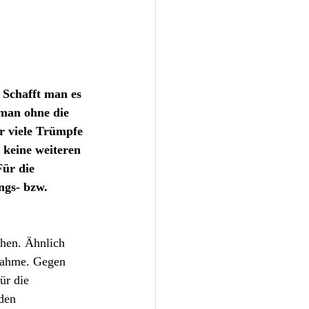
 Schafft man es 
man ohne die 
r viele Trümpfe 
 keine weiteren 
Für die 
ngs- bzw. 
hen. Ähnlich 
nahme. Gegen 
ür die 
den 