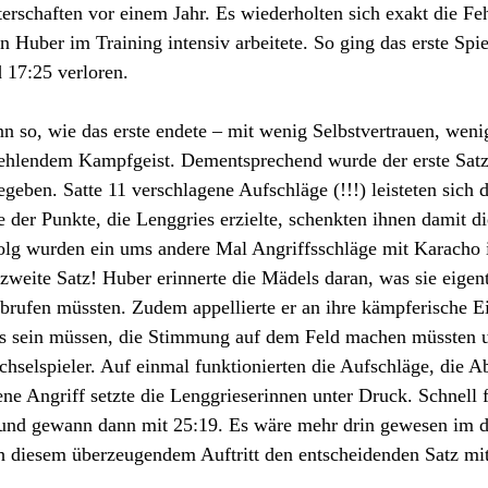
rschaften vor einem Jahr. Es wiederholten sich exakt die Feh
Huber im Training intensiv arbeitete. So ging das erste Spie
 17:25 verloren.
n so, wie das erste endete – mit wenig Selbstvertrauen, weni
ehlendem Kampfgeist. Dementsprechend wurde der erste Satz
eben. Satte 11 verschlagene Aufschläge (!!!) leisteten sich d
te der Punkte, die Lenggries erzielte, schenkten ihnen damit 
olg wurden ein ums andere Mal Angriffsschläge mit Karacho 
zweite Satz! Huber erinnerte die Mädels daran, was sie eigent
brufen müssten. Zudem appellierte er an ihre kämpferische E
 es sein müssen, die Stimmung auf dem Feld machen müssten u
hselspieler. Auf einmal funktionierten die Aufschläge, die A
ene Angriff setzte die Lenggrieserinnen unter Druck. Schnell 
 und gewann dann mit 25:19. Es wäre mehr drin gewesen im dr
h diesem überzeugendem Auftritt den entscheidenden Satz mit