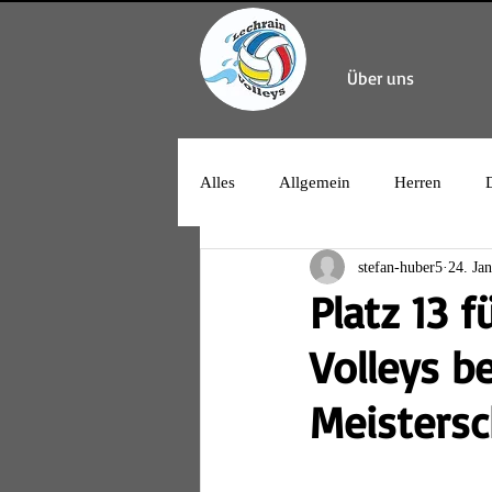
Über uns
Alles
Allgemein
Herren
stefan-huber5
24. Ja
Platz 13 
Volleys b
Meistersc