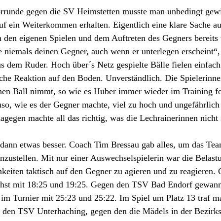
Vorrunde gegen die SV Heimstetten musste man unbedingt gewi
uf ein Weiterkommen erhalten. Eigentlich eine klare Sache au
 den eigenen Spielen und dem Auftreten des Gegners bereits
 niemals deinen Gegner, auch wenn er unterlegen erscheint“,
 aus dem Ruder. Hoch über´s Netz gespielte Bälle fielen einfac
che Reaktion auf den Boden. Unverständlich. Die Spielerinne
hen Ball nimmt, so wie es Huber immer wieder im Training fo
so, wie es der Gegner machte, viel zu hoch und ungefährlich
dagegen machte all das richtig, was die Lechrainerinnen nicht 
dann etwas besser. Coach Tim Bressau gab alles, um das Tea
nzustellen. Mit nur einer Auswechselspielerin war die Belast
keiten taktisch auf den Gegner zu agieren und zu reagieren.
chst mit 18:25 und 19:25. Gegen den TSV Bad Endorf gewan
l im Turnier mit 25:23 und 25:22. Im Spiel um Platz 13 traf m
, den TSV Unterhaching, gegen den die Mädels in der Bezirks