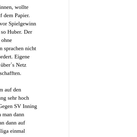
nnen, wollte 
f dem Papier. 
 vor Spielgewinn 
 so Huber. Der 
h ohne 
n sprachen nicht 
rdert. Eigene 
 über´s Netz 
schafften.
m auf den 
ung sehr hoch 
 Gegen SV Inning 
n man dann 
an dann auf 
liga einmal 