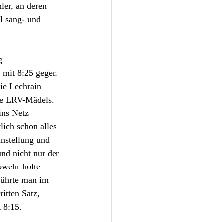
ler, an deren 
l sang- und 
g 
 mit 8:25 gegen 
ie Lechrain 
die LRV-Mädels. 
ins Netz 
lich schon alles 
instellung und 
nd nicht nur der 
bwehr holte 
führte man im 
itten Satz, 
 8:15.