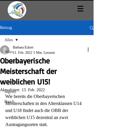
Beitrag
Alles
Barbara Eckert
Alles
11. Feb. 2022
1 Min. Lesezeit
Oberbayerische
Allgemein
Meisterschaft der
Herren
weiblichen U15!
Damen
Aktualisiert:
13. Feb. 2022
Jugend
Wie bereits die Oberbayerischen 
Beach
Meisterschaften in den Altersklassen U14 
und U18 findet auch die OBB der 
weiblichen U15 dezentral an zwei 
Austragungsorten statt. 