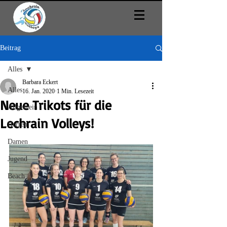
Beitrag
Alles
Barbara Eckert
Alles
16. Jan. 2020
1 Min. Lesezeit
Neue Trikots für die
Allgemein
Lechrain Volleys!
Herren
Damen
Jugend
Beach