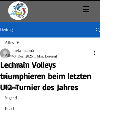
Beitrag
Alles
stefan-huber5
Alles
8. Dez. 2025
1 Min. Lesezeit
Lechrain Volleys
Allgemein
triumphieren beim letzten
Herren
U12-Turnier des Jahres
Damen
Jugend
Beach