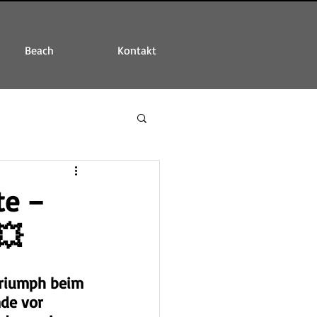
Beach
Kontakt
te –
💥
triumph beim 
de vor 