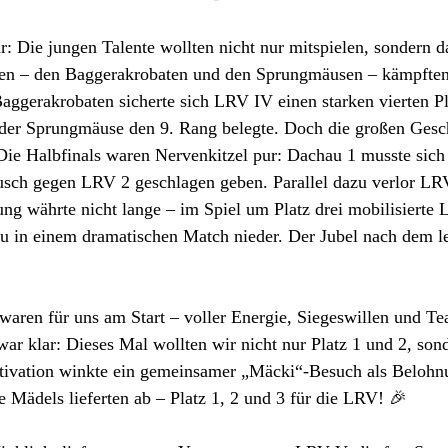
: Die jungen Talente wollten nicht nur mitspielen, sondern d
pen – den Baggerakrobaten und den Sprungmäusen – kämpfte
aggerakrobaten sicherte sich LRV IV einen starken vierten P
er Sprungmäuse den 9. Rang belegte. Doch die großen Gesch
 Die Halbfinals waren Nervenkitzel pur: Dachau 1 musste sic
usch gegen LRV 2 geschlagen geben. Parallel dazu verlor L
ng währte nicht lange – im Spiel um Platz drei mobilisierte 
u in einem dramatischen Match nieder. Der Jubel nach dem le
aren für uns am Start – voller Energie, Siegeswillen und Te
war klar: Dieses Mal wollten wir nicht nur Platz 1 und 2, son
otivation winkte ein gemeinsamer „Mäcki“-Besuch als Beloh
 Mädels lieferten ab – Platz 1, 2 und 3 für die LRV! 🎉