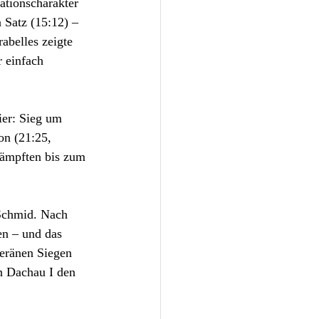
ationscharakter 
Satz (15:12) – 
abelles zeigte 
r einfach 
ier: Sieg um 
on (21:25, 
kämpften bis zum 
 Schmid. Nach 
en – und das 
eränen Siegen 
n Dachau I den 