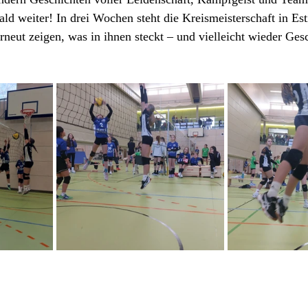
ald weiter! In drei Wochen steht die Kreismeisterschaft in Est
neut zeigen, was in ihnen steckt – und vielleicht wieder Ges