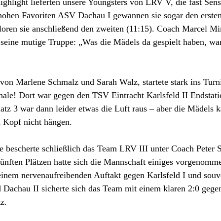
ghlight lieferten unsere Youngsters von LRV V, die fast Sens
hohen Favoriten ASV Dachau I gewannen sie sogar den ersten 
oren sie anschließend den zweiten (11:15). Coach Marcel Mir
uf seine mutige Truppe: „Was die Mädels da gespielt haben, wa
von Marlene Schmalz und Sarah Walz, startete stark ins Turn
finale! Dort war gegen den TSV Eintracht Karlsfeld II Endstati
atz 3 war dann leider etwas die Luft raus – aber die Mädels 
n Kopf nicht hängen.
e bescherte schließlich das Team LRV III unter Coach Peter
fünften Plätzen hatte sich die Mannschaft einiges vorgenomm
 einem nervenaufreibenden Auftakt gegen Karlsfeld I und souv
Dachau II sicherte sich das Team mit einem klaren 2:0 gege
z.