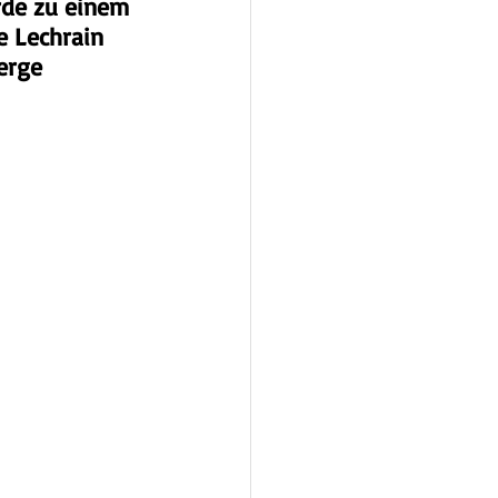
rde zu einem 
e Lechrain 
erge 