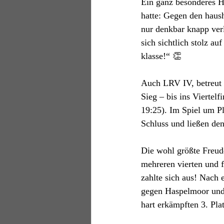
Ein ganz besonderes Hi
hatte: Gegen den haus
nur denkbar knapp verl
sich sichtlich stolz a
klasse!“ 👏
Auch LRV IV, betreut 
Sieg – bis ins Viertel
19:25). Im Spiel um Pl
Schluss und ließen de
Die wohl größte Freud
mehreren vierten und 
zahlte sich aus! Nach
gegen Haspelmoor und 
hart erkämpften 3. Plat