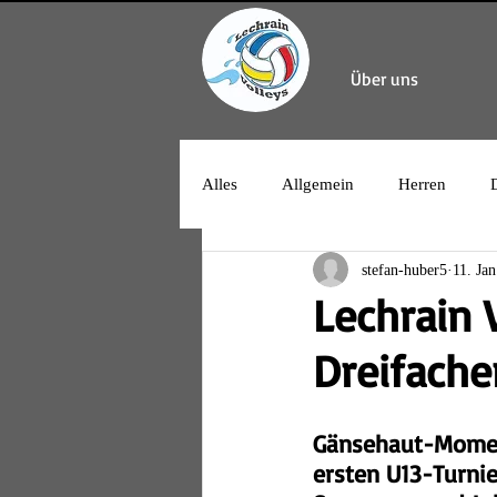
Über uns
Alles
Allgemein
Herren
stefan-huber5
11. Jan
Lechrain 
Dreifache
Gänsehaut-Moment
ersten U13-Turni