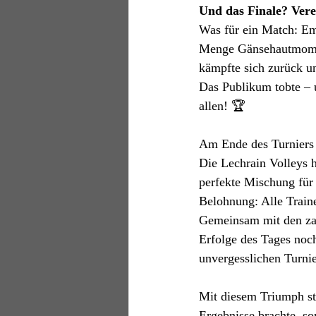
Und das Finale? Vere
Was für ein Match: Em
Menge Gänsehautmoment
kämpfte sich zurück u
Das Publikum tobte – 
allen! 🏆
Am Ende des Turniers w
Die Lechrain Volleys 
perfekte Mischung für
Belohnung: Alle Traine
Gemeinsam mit den zahl
Erfolge des Tages noch
unvergesslichen Turnie
Mit diesem Triumph sta
Ergebnisse brachte, s