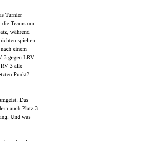
as Turnier 
n die Teams um 
latz, während 
ichten spielten 
h nach einem 
RV 3 gegen LRV 
LRV 3 alle 
tzten Punkt? 
amgeist. Das 
dern auch Platz 3 
nung. Und was 