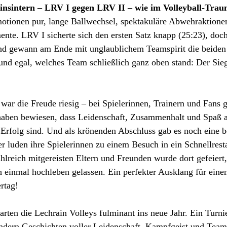
insintern – LRV I gegen LRV II – wie im Volleyball-Trau
otionen pur, lange Ballwechsel, spektakuläre Abwehraktione
e. LRV I sicherte sich den ersten Satz knapp (25:23), doc
nd gewann am Ende mit unglaublichem Teamspirit die beiden 
und egal, welches Team schließlich ganz oben stand: Der Sieg
ar die Freude riesig – bei Spielerinnen, Trainern und Fans 
haben bewiesen, dass Leidenschaft, Zusammenhalt und Spaß a
 Erfolg sind. Und als krönenden Abschluss gab es noch eine b
r luden ihre Spielerinnen zu einem Besuch in ein Schnellresta
reich mitgereisten Eltern und Freunden wurde dort gefeiert,
 einmal hochleben gelassen. Ein perfekter Ausklang für eine
rtag!
rten die Lechrain Volleys fulminant ins neue Jahr. Ein Turnie
ondern Geschichten voller Leidenschaft, Kampfgeist und Teams