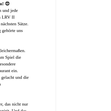
m! 😍
n und jede 
h LRV II 
nächsten Sätze. 
 gehörte uns 
gleichermaßen. 
m Spiel die 
esondere 
urant ein. 
 gelacht und die 
n 
r, das nicht nur 
pirit. Und das 