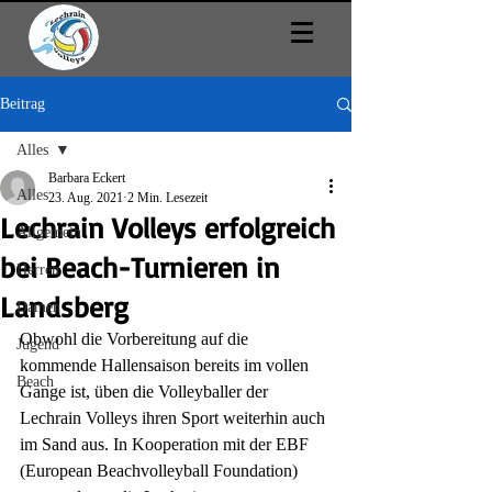
Beitrag
Alles
Barbara Eckert
Alles
23. Aug. 2021
2 Min. Lesezeit
Lechrain Volleys erfolgreich
Allgemein
bei Beach-Turnieren in
Herren
Landsberg
Damen
Obwohl die Vorbereitung auf die 
Jugend
kommende Hallensaison bereits im vollen 
Beach
Gange ist, üben die Volleyballer der 
Lechrain Volleys ihren Sport weiterhin auch 
im Sand aus. In Kooperation mit der EBF 
(European Beachvolleyball Foundation) 