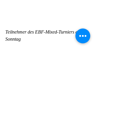
Teilnehmer des EBF-Mixed-Turniers am 
Sonntag
Die Verantwortlichen zeigten sich zufrieden 
mit dem Verlauf des Turnier-Wochenendes. 
Es sei immer schön, wenn Mannschaften 
der Heimatvereine bei diesen Wettbewerben 
mitspielten. „Und mit den Ergebnissen 
können wir Lechrain Volleys definitiv 
glücklich sein.“, zog Markus Reisacher sein 
Fazit am Ende der Veranstaltung. 