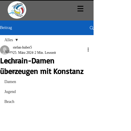
Beitrag
Alles
stefan-huber5
Alles
25. März 2024
2 Min. Lesezeit
Lechrain-Damen
Allgemein
überzeugen mit Konstanz
Herren
Damen
Jugend
Beach