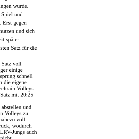
ungen wurde. 
 Spiel und 
. Erst gegen 
nutzen und sich 
t später 
ten Satz für die 
Satz voll 
ger einige 
sprung schnell 
n die eigene 
echrain Volleys 
Satz mit 20:25 
 abstellen und 
n Volleys zu 
nahezu voll 
Druck, wodurch 
e LRV-Jungs auch 
nicht 