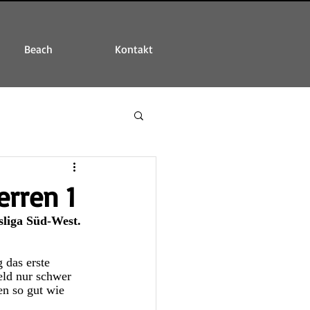
Beach
Kontakt
erren 1
sliga Süd-West. 
 das erste 
eld nur schwer 
en so gut wie 