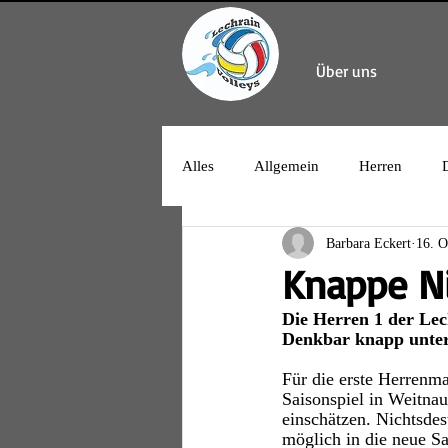
Über uns
Alles
Allgemein
Herren
Barbara Eckert
16. O
Knappe Ni
Die Herren 1 der Lech
Denkbar knapp unter
Für die erste Herrenm
Saisonspiel in Weitna
einschätzen. Nichtsdes
möglich in die neue Sa