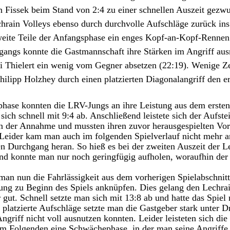
n Fissek beim Stand von 2:4 zu einer schnellen Auszeit gezw
hrain Volleys ebenso durch durchvolle Aufschläge zurück ins
 weite Teile der Anfangsphase ein enges Kopf-an-Kopf-Rennen
gangs konnte die Gastmannschaft ihre Stärken im Angriff aus
i Thielert ein wenig vom Gegner absetzen (22:19). Wenige Zei
lipp Holzhey durch einen platzierten Diagonalangriff den ers
phase konnten die LRV-Jungs an ihre Leistung aus dem ersten 
ich schnell mit 9:4 ab. Anschließend leistete sich der Aufstei
in der Annahme und mussten ihren zuvor herausgespielten Vor
 Leider kam man auch im folgenden Spielverlauf nicht mehr a
n Durchgang heran. So hieß es bei der zweiten Auszeit der L
nd konnte man nur noch geringfügig aufholen, woraufhin der 
 man nun die Fahrlässigkeit aus dem vorherigen Spielabschnitt
tung zu Beginn des Spiels anknüpfen. Dies gelang den Lechrai
 gut. Schnell setzte man sich mit 13:8 ab und hatte das Spiel 
 platzierte Aufschläge setzte man die Gastgeber stark unter 
Angriff nicht voll ausnutzen konnten. Leider leisteten sich di
m Folgenden eine Schwächephase, in der man seine Angriffe 