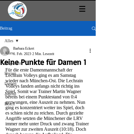
Beitrag
Alles
Barbara Eckert
Alles
6. Feb. 2023
2 Min. Lesezeit
Keine Punkte für Damen 1
Allgemein
Für die erste Damenmannschaft der 
Herren
Lechrain Volleys ging es am Samstag 
wieder nach München-Ost. Die Lechrain 
Damen
Volleys fanden anfangs nicht richtig ins 
Spiel. Somit war Trainer Martin Wagner 
Jugend
bereits bei einem Punktestand von 0:4 
gezwungen, eine Auszeit zu nehmen. Nun 
Beach
ging es konzentriert weiter ins Spiel, doch 
es schien nicht zu reichen. Durch gezielte 
Angriffe setzten die Münchener die LRV 
immer mehr unter Druck und zwang Trainer 
Wagner zur zweiten Auszeit (10:18). Doch 