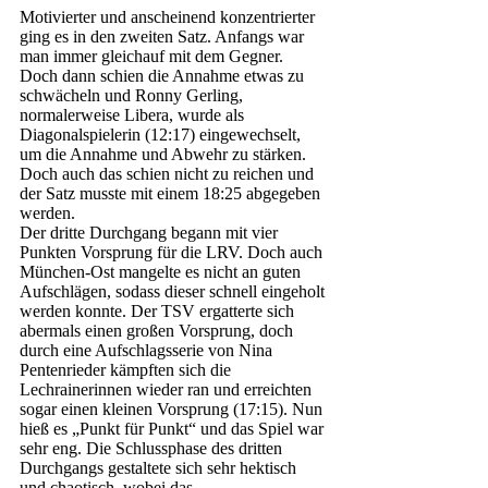
Motivierter und anscheinend konzentrierter 
ging es in den zweiten Satz. Anfangs war 
man immer gleichauf mit dem Gegner. 
Doch dann schien die Annahme etwas zu 
schwächeln und Ronny Gerling, 
normalerweise Libera, wurde als 
Diagonalspielerin (12:17) eingewechselt, 
um die Annahme und Abwehr zu stärken. 
Doch auch das schien nicht zu reichen und 
der Satz musste mit einem 18:25 abgegeben 
werden.
Der dritte Durchgang begann mit vier 
Punkten Vorsprung für die LRV. Doch auch 
München-Ost mangelte es nicht an guten 
Aufschlägen, sodass dieser schnell eingeholt 
werden konnte. Der TSV ergatterte sich 
abermals einen großen Vorsprung, doch 
durch eine Aufschlagsserie von Nina 
Pentenrieder kämpften sich die 
Lechrainerinnen wieder ran und erreichten 
sogar einen kleinen Vorsprung (17:15). Nun 
hieß es „Punkt für Punkt“ und das Spiel war 
sehr eng. Die Schlussphase des dritten 
Durchgangs gestaltete sich sehr hektisch 
und chaotisch, wobei das 