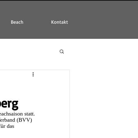
Beach
Kontakt
erg
chsaison statt. 
 Verband (BVV) 
ür das 