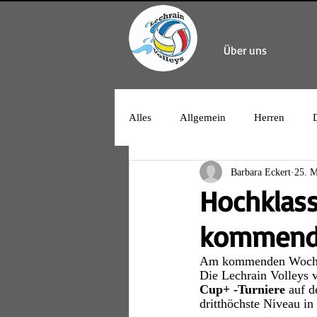
Über uns
Alles
Allgemein
Herren
Barbara Eckert
25. M
Hochklass
kommende
Am kommenden Wochenen
Die Lechrain Volleys 
Cup+ -Turniere
 auf 
dritthöchste Niveau in