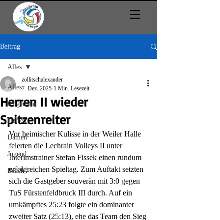
Beitrag
Alles
zollitschalexander
Alles
7. Dez. 2025
1 Min. Lesezeit
Herren II wieder
Allgemein
Spitzenreiter
Herren
Vor heimischer Kulisse in der Weiler Halle 
Damen
feierten die Lechrain Volleys II unter 
Jugend
Interimstrainer Stefan Fissek einen rundum 
erfolgreichen Spieltag. Zum Auftakt setzten 
Beach
sich die Gastgeber souverän mit 3:0 gegen 
TuS Fürstenfeldbruck III durch. Auf ein 
umkämpftes 25:23 folgte ein dominanter 
zweiter Satz (25:13), ehe das Team den Sieg 