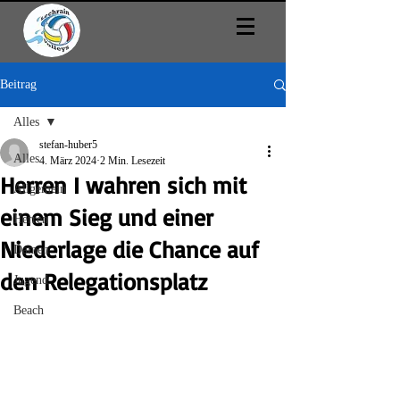
Beitrag
Alles
stefan-huber5
Alles
4. März 2024
2 Min. Lesezeit
Herren I wahren sich mit
Allgemein
einem Sieg und einer
Herren
Niederlage die Chance auf
Damen
den Relegationsplatz
Jugend
Beach