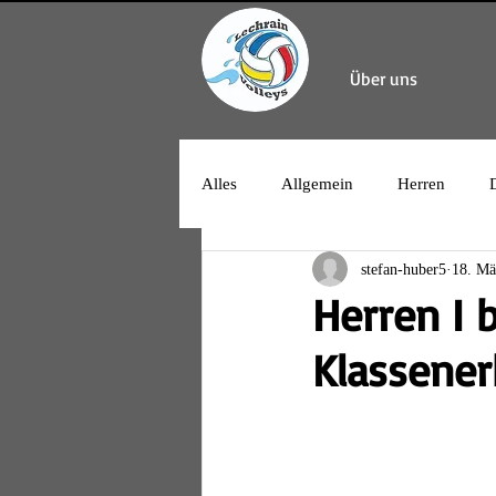
Über uns
Alles
Allgemein
Herren
stefan-huber5
18. Mä
Herren I 
Klassener