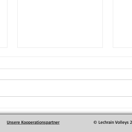
Herren 2 spielen Relegation
Herr
um den Aufstieg am 19. April
Absch
in der Weiler Schulturnhalle
Unsere Kooperationspartner
© Lechrain Volleys 