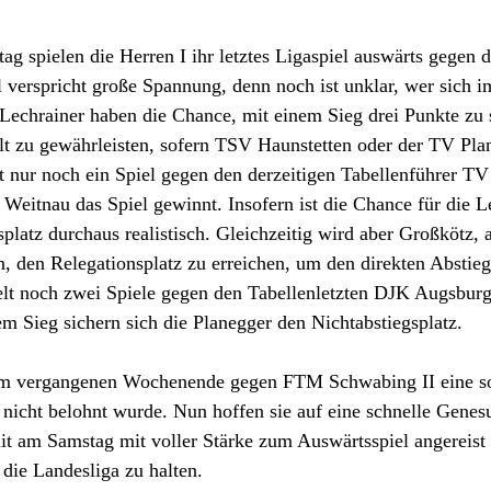
spielen die Herren I ihr letztes Ligaspiel auswärts gegen 
 verspricht große Spannung, denn noch ist unklar, wer sich 
Lechrainer haben die Chance, mit einem Sieg drei Punkte zu 
lt zu gewährleisten, sofern TSV Haunstetten oder der TV Plan
t nur noch ein Spiel gegen den derzeitigen Tabellenführer TV
s Weitnau das Spiel gewinnt. Insofern ist die Chance für die L
platz durchaus realistisch. Gleichzeitig wird aber Großkötz, a
en, den Relegationsplatz zu erreichen, um den direkten Abstie
lt noch zwei Spiele gegen den Tabellenletzten DJK Augsburg
m Sieg sichern sich die Planegger den Nichtabstiegsplatz.
am vergangenen Wochenende gegen FTM Schwabing II eine sol
nicht belohnt wurde. Nun hoffen sie auf eine schnelle Genes
mit am Samstag mit voller Stärke zum Auswärtsspiel angereist
 die Landesliga zu halten. 