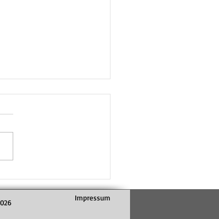
en 1 überzeugt zum
luss - Platz 4
Impressum
2026