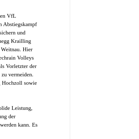
den VfL 
im Abstiegskampf 
sichern und 
egg Krailling 
 Weitnau. Hier 
echrain Volleys 
ls Vorletzter der 
g zu vermeiden. 
 Hochzoll sowie 
ide Leistung, 
ung der 
 werden kann. Es 