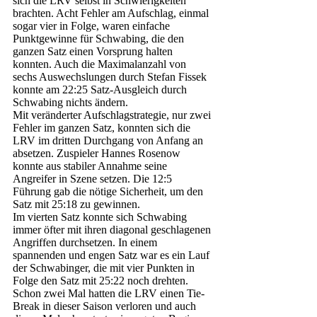
sich die LRV selbst in Schwierigkeiten 
brachten. Acht Fehler am Aufschlag, einmal 
sogar vier in Folge, waren einfache 
Punktgewinne für Schwabing, die den 
ganzen Satz einen Vorsprung halten 
konnten. Auch die Maximalanzahl von 
sechs Auswechslungen durch Stefan Fissek 
konnte am 22:25 Satz-Ausgleich durch 
Schwabing nichts ändern.
Mit veränderter Aufschlagstrategie, nur zwei 
Fehler im ganzen Satz, konnten sich die 
LRV im dritten Durchgang von Anfang an 
absetzen. Zuspieler Hannes Rosenow 
konnte aus stabiler Annahme seine 
Angreifer in Szene setzen. Die 12:5 
Führung gab die nötige Sicherheit, um den 
Satz mit 25:18 zu gewinnen.
Im vierten Satz konnte sich Schwabing 
immer öfter mit ihren diagonal geschlagenen 
Angriffen durchsetzen. In einem 
spannenden und engen Satz war es ein Lauf 
der Schwabinger, die mit vier Punkten in 
Folge den Satz mit 25:22 noch drehten.
Schon zwei Mal hatten die LRV einen Tie-
Break in dieser Saison verloren und auch 