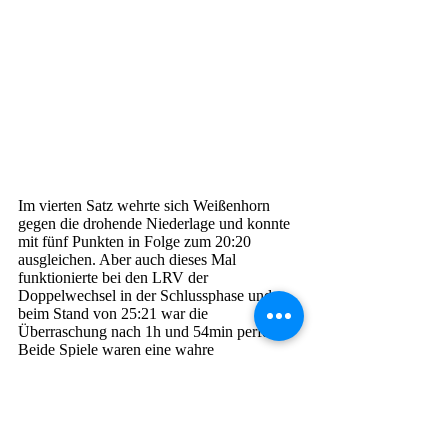
Im vierten Satz wehrte sich Weißenhorn 
gegen die drohende Niederlage und konnte 
mit fünf Punkten in Folge zum 20:20 
ausgleichen. Aber auch dieses Mal 
funktionierte bei den LRV der 
Doppelwechsel in der Schlussphase und 
beim Stand von 25:21 war die 
Überraschung nach 1h und 54min perfekt.
Beide Spiele waren eine wahre 
Teamleistung, bei der alle Spieler zum 
Einsatz kamen. Insbesondere beim zweiten 
Spiel sahen die Zuschauer die beste 
Saisonleistung seit dem Aufstieg in die 
Landesliga. Mit den zwei Siegen stehen die 