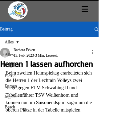
Beitrag
Alles
Barbara Eckert
Alles
13. Feb. 2023
3 Min. Lesezeit
Herren 1 lassen aufhorchen
Allgemein
Beim zweiten Heimspieltag erarbeiteten sich 
Herren
die Herren 1 der Lechrain Volleys zwei 
Damen
Siege gegen FTM Schwabing II und 
Tabellenführer TSV Weißenhorn und 
Jugend
können nun im Saisonendspurt sogar um die 
Beach
oberen Plätze in der Tabelle mitspielen.