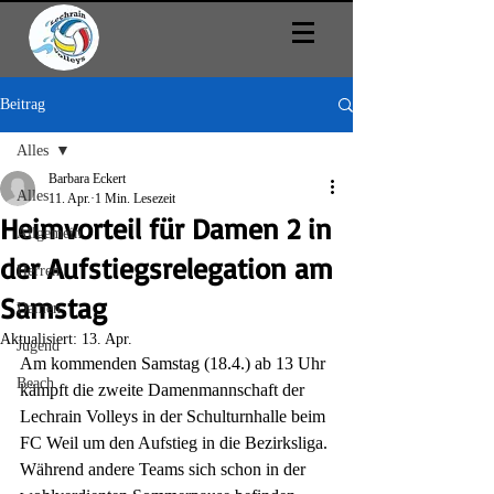
Beitrag
Alles
Barbara Eckert
Alles
11. Apr.
1 Min. Lesezeit
Heimvorteil für Damen 2 in
Allgemein
der Aufstiegsrelegation am
Herren
Samstag
Damen
Aktualisiert:
13. Apr.
Jugend
Am kommenden Samstag (18.4.) ab 13 Uhr 
Beach
kämpft die zweite Damenmannschaft der 
Lechrain Volleys in der Schulturnhalle beim 
FC Weil um den Aufstieg in die Bezirksliga.
Während andere Teams sich schon in der 