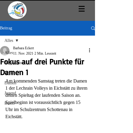
Beitrag
Alles
Barbara Eckert
Alles
11. Nov. 2021
2 Min. Lesezeit
Fokus auf drei Punkte für
Allgemein
Damen 1
Herren
Am kommenden Samstag treten die Damen 
Damen
1 der Lechrain Volleys in Eichstätt zu ihrem 
Jugend
dritten Spieltag der laufenden Saison an. 
Spielbeginn ist voraussichtlich gegen 15 
Beach
Uhr im Schulzentrum Schottenau in 
Eichstätt. 