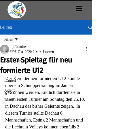
Beitrag
Alles
j.fürholzer
Alles
26. Okt. 2020
2 Min. Lesezeit
Erster Spieltag für neu
Allgemein
formierte U12
Herren
Der Kern der neu formierten U12 konnte 
Damen
über ein Schnuppertraining im Januar 
Jugend
gewonnen werden. Endlich durften sie in 
ihrem ersten Turnier am Sonntag den 25.10. 
Beach
in Dachau das bisher Gelernte zeigen.  In 
diesem Turnier stellte Dachau 6 
Mannschaften, Esting 2 Mannschaften und 
die Lechrain Volleys konnten ebenfalls 2 