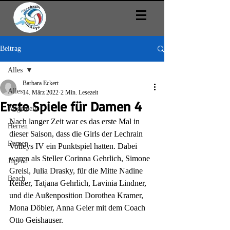
Beitrag
Alles
Barbara Eckert
Alles
14. März 2022
2 Min. Lesezeit
Erste Spiele für Damen 4
Allgemein
Nach langer Zeit war es das erste Mal in 
Herren
dieser Saison, dass die Girls der Lechrain 
Damen
Volleys IV ein Punktspiel hatten. Dabei 
waren als Steller Corinna Gehrlich, Simone 
Jugend
Greisl, Julia Drasky, für die Mitte Nadine 
Beach
Reißer, Tatjana Gehrlich, Lavinia Lindner, 
und die Außenposition Dorothea Kramer, 
Mona Döbler, Anna Geier mit dem Coach 
Otto Geishauser.